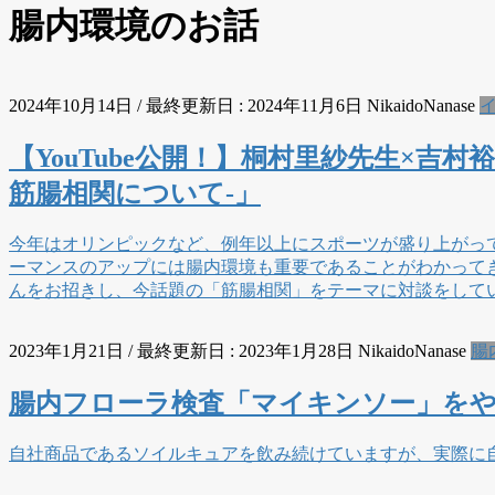
腸内環境のお話
2024年10月14日
/ 最終更新日 :
2024年11月6日
NikaidoNanase
【YouTube公開！】桐村里紗先⽣×
筋腸相関について-」
今年はオリンピックなど、例年以上にスポーツが盛り上がっ
ーマンスのアップには腸内環境も重要であることがわかって
んをお招きし、今話題の「筋腸相関」をテーマに対談をして
2023年1月21日
/ 最終更新日 :
2023年1月28日
NikaidoNanase
腸
腸内フローラ検査「マイキンソー」を
自社商品であるソイルキュアを飲み続けていますが、実際に