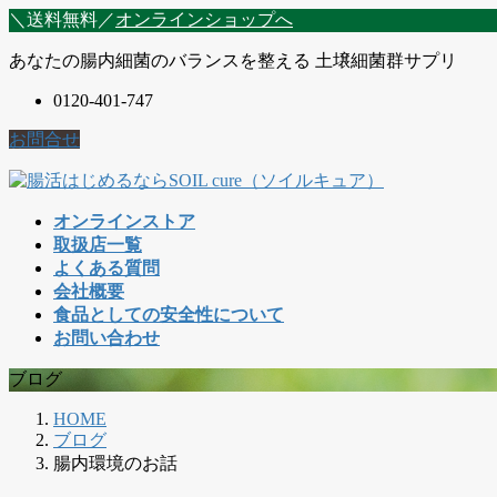
コ
ナ
＼送料無料／
オンラインショップへ
ン
ビ
あなたの腸内細菌のバランスを整える 土壌細菌群サプリ
テ
ゲ
ン
ー
0120-401-747
ツ
シ
に
ョ
お問合せ
移
ン
動
に
移
オンラインストア
動
取扱店一覧
よくある質問
会社概要
食品としての安全性について
お問い合わせ
ブログ
HOME
ブログ
腸内環境のお話