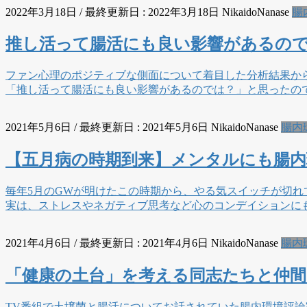
2022年3月18日
/ 最終更新日 :
2022年3月18日
NikaidoNanase
腸
推し活って腸活にも良い影響があるの
ファン心理のポジティブな側面について着目した分析結果か
「推し活って腸活にも良い影響があるのでは？」と思ったの
2021年5月6日
/ 最終更新日 :
2021年5月6日
NikaidoNanase
腸内
【五月病の時期到来】メンタルにも腸
毎年5月のGWが明けたこの時期から、やる気スイッチが切
実は、ストレスやネガティブ思考など心のコンデイションに
2021年4月6日
/ 最終更新日 :
2021年4月6日
NikaidoNanase
腸内
「健康の土台」を考える同志たちと仲
TV番組で土壌菌と腸活についてお話されていた腸内環境評