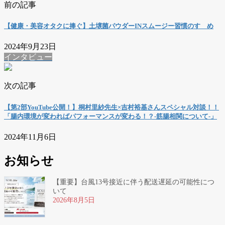
前の記事
【健康・美容オタクに捧ぐ】土壌菌パウダーINスムージー習慣のすゝめ
2024年9月23日
インタビュー
次の記事
【第2部YouTube公開！】桐村里紗先⽣×吉村裕基さんスペシャル対談！！
「腸内環境が変わればパフォーマンスが変わる！？-筋腸相関について-」
2024年11月6日
お知らせ
【重要】台風13号接近に伴う配送遅延の可能性につ
いて
2026年8月5日