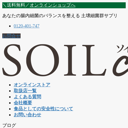
コ
ナ
＼送料無料／
オンラインショップへ
ン
ビ
あなたの腸内細菌のバランスを整える 土壌細菌群サプリ
テ
ゲ
ン
ー
0120-401-747
ツ
シ
に
ョ
お問合せ
移
ン
動
に
移
動
オンラインストア
取扱店一覧
よくある質問
会社概要
食品としての安全性について
お問い合わせ
ブログ