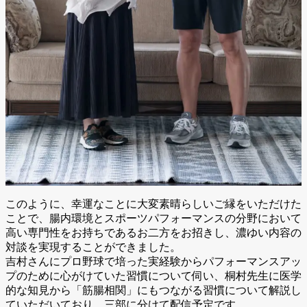
このように、幸運なことに大変素晴らしいご縁をいただけた
ことで、腸内環境とスポーツパフォーマンスの分野において
高い専門性をお持ちであるお二方をお招きし、濃ゆい内容の
対談を実現することができました。
吉村さんにプロ野球で培った実経験からパフォーマンスアッ
プのために心がけていた習慣について伺い、桐村先生に医学
的な知見から「筋腸相関」にもつながる習慣について解説し
ていただいており、三部に分けて配信予定です。