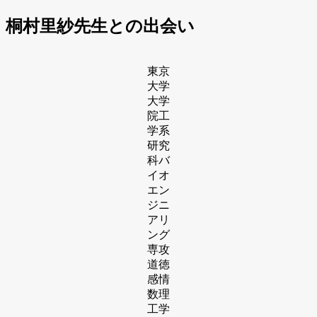
桐村里紗先生との出会い
東京
⼤学
⼤学
院⼯
学系
研究
科バ
イオ
エン
ジニ
アリ
ング
専攻
道徳
感情
数理
⼯学