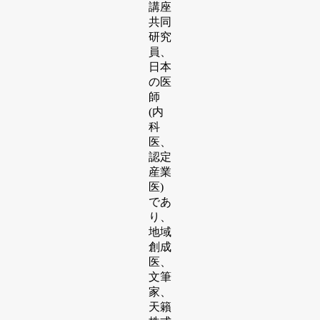
講座
共同
研究
員、
⽇本
の医
師
(内
科
医、
認定
産業
医)
であ
り、
地域
創成
医、
⽂筆
家、
天籟