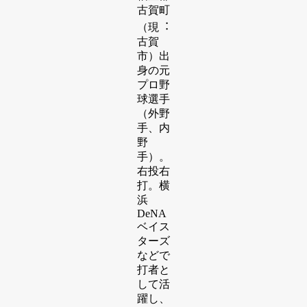
古賀町
（現︓
古賀
市）出
⾝の元
プロ野
球選⼿
（外野
⼿、内
野
⼿）。
右投右
打。横
浜
DeNA
ベイス
ターズ
などで
打者と
して活
躍し、