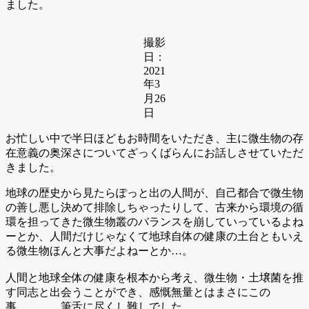
ました。
撮影
日：
2021
年3
月26
日
お忙しい中で半日ほどもお時間をいただき、主に微生物の存
在意義の奥深さについてざっくばらんにお話しさせていただ
きました。
地球の歴史から見たらぽっと出の人間が、自己都合で微生物
の善し悪し決めて排除しちゃったりして、古来から環境の循
環を担ってきた微生物叢のバランスを崩していっているよね
ーとか、人間だけじゃなくて地球自体の健康の土台ともいえ
る微生物ほんと大事だよねーとか…。
人間と地球全体の健康を根本から考え、微生物・土壌菌を推
す同志と出会うことができ、感慨無量とはまさにこの
事…………筆舌に尽くし難しでした。