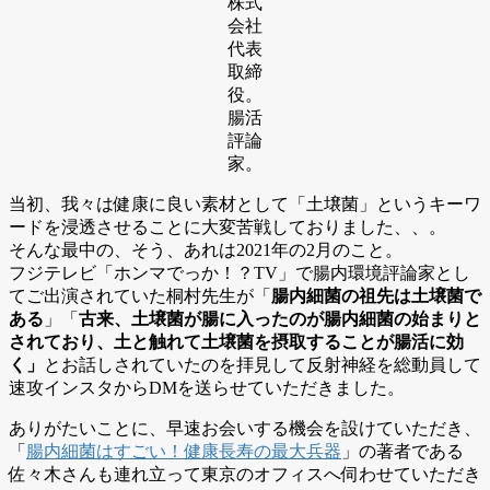
株式
会社
代表
取締
役。
腸活
評論
家。
当初、我々は健康に良い素材として「土壌菌」というキーワ
ードを浸透させることに大変苦戦しておりました、、。
そんな最中の、そう、あれは2021年の2月のこと。
フジテレビ「ホンマでっか！？TV」で腸内環境評論家とし
てご出演されていた桐村先生が「
腸内細菌の祖先は土壌菌で
ある
」「
古来、土壌菌が腸に入ったのが腸内細菌の始まりと
されており、土と触れて土壌菌を摂取することが腸活に効
く」
とお話しされていたのを拝見して反射神経を総動員して
速攻インスタからDMを送らせていただきました。
ありがたいことに、早速お会いする機会を設けていただき、
「
腸内細菌はすごい！健康長寿の最大兵器
」の著者である
佐々木さんも連れ立って東京のオフィスへ伺わせていただき