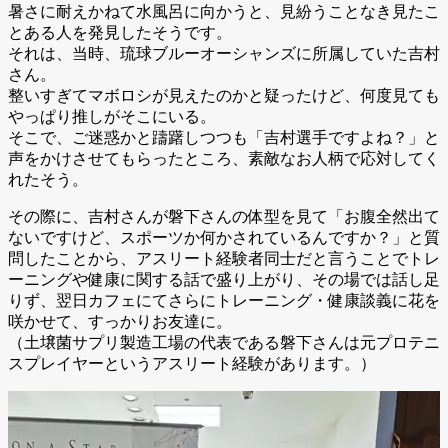
暑さに耐えかねて水風呂に向かうと、見紛うことなき見たこ
とある人を発見したそうです。
それは、当時、琉球ブルーオーシャンズに所属していた吉村
さん。
整いすぎてマボロシが見えたのかと疑ったけど、何度見ても
やっぱり推しがそこにいる。
そこで、ご迷惑かと躊躇しつつも「吉村選手ですよね？」と
声をかけさせてもらったところ、素敵なお人柄で応対してく
れたそう。
その際に、吉村さんが磐下さんの体型を見て「お腹全然出て
ないですけど、スポーツか何かされているんですか？」と質
問したことから、アスリート経験者同士だと言うことでトレ
ーニングや健康に関する話で盛り上がり、その場では話し足
りず、翌日カフェにてさらにトレーニング・健康談義に花を
咲かせて、すっかりお友達に。
（土壌菌サプリ製造工場の代表である磐下さんは元プロテニ
スプレイヤーというアスリート経験があります。）