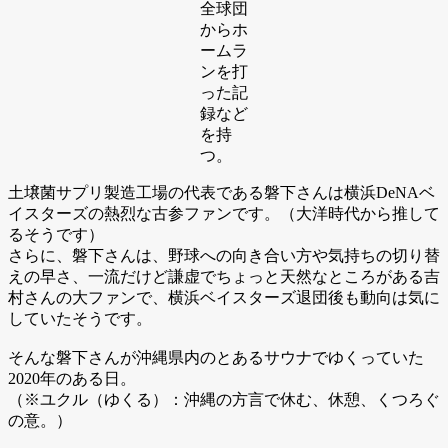
全球団
からホ
ームラ
ンを打
った記
録など
を持
つ。
土壌菌サプリ製造工場の代表である磐下さんは横浜DeNAベ
イスターズの熱烈な古参ファンです。（大洋時代から推して
るそうです）
さらに、磐下さんは、野球への向き合い方や気持ちの切り替
えの早さ、一流だけど謙虚でちょっと天然なところがある吉
村さんの大ファンで、横浜ベイスターズ退団後も動向は気に
していたそうです。
そんな磐下さんが沖縄県内のとあるサウナでゆくっていた
2020年のある日。
（※ユクル（ゆくる）：沖縄の方言で休む、休憩、くつろぐ
の意。）