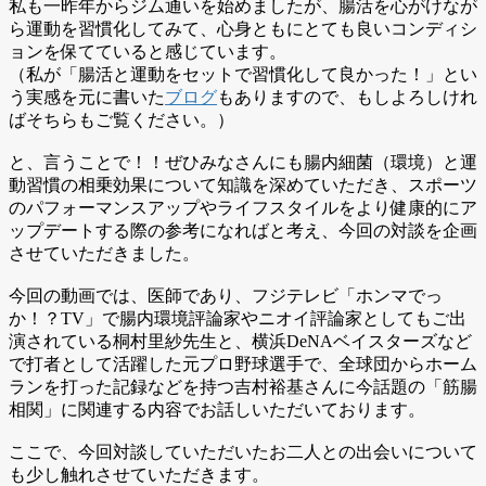
私も一昨年からジム通いを始めましたが、腸活を心がけなが
ら運動を習慣化してみて、心身ともにとても良いコンディシ
ョンを保てていると感じています。
（私が「腸活と運動をセットで習慣化して良かった！」とい
う実感を元に書いた
ブログ
もありますので、もしよろしけれ
ばそちらもご覧ください。）
と、言うことで！！ぜひみなさんにも腸内細菌（環境）と運
動習慣の相乗効果について知識を深めていただき、スポーツ
のパフォーマンスアップやライフスタイルをより健康的にア
ップデートする際の参考になればと考え、今回の対談を企画
させていただきました。
今回の動画では、医師であり、フジテレビ「ホンマでっ
か！？TV」で腸内環境評論家やニオイ評論家としてもご出
演されている桐村里紗先生と、横浜DeNAベイスターズなど
で打者として活躍した元プロ野球選手で、全球団からホーム
ランを打った記録などを持つ吉村裕基さんに今話題の「筋腸
相関」に関連する内容でお話しいただいております。
ここで、今回対談していただいたお二人との出会いについて
も少し触れさせていただきます。