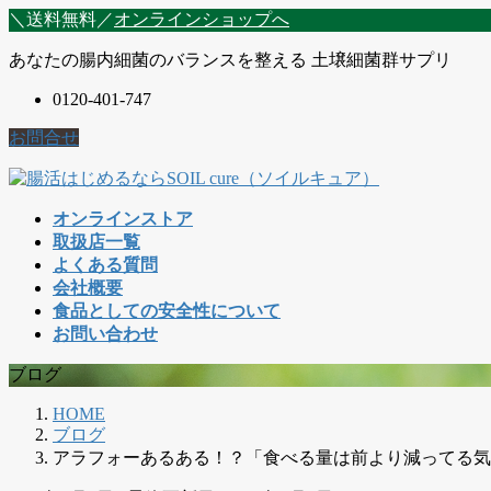
コ
ナ
＼送料無料／
オンラインショップへ
ン
ビ
あなたの腸内細菌のバランスを整える 土壌細菌群サプリ
テ
ゲ
ン
ー
0120-401-747
ツ
シ
に
ョ
お問合せ
移
ン
動
に
移
オンラインストア
動
取扱店一覧
よくある質問
会社概要
食品としての安全性について
お問い合わせ
ブログ
HOME
ブログ
アラフォーあるある！？「食べる量は前より減ってる気