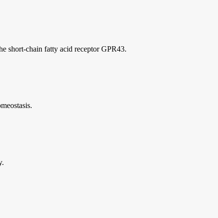
he short-chain fatty acid receptor GPR43.
omeostasis.
y.