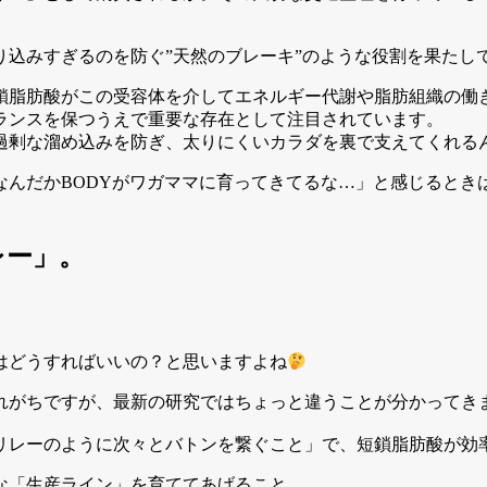
込みすぎるのを防ぐ”天然のブレーキ”のような役割を果たし
短鎖脂肪酸がこの受容体を介してエネルギー代謝や脂肪組織の
ランスを保つうえで重要な存在として注目されています。
過剰な溜め込みを防ぎ、太りにくいカラダを裏で支えてくれる
なんだかBODYがワガママに育ってきてるな…」と感じるとき
レー」
。
はどうすればいいの？と思いますよね
れがちですが、最新の研究ではちょっと違うことが分かってき
リレーのように次々とバトンを繋ぐこと」で、短鎖脂肪酸が効
な「生産ライン」を育ててあげること。