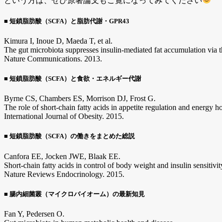
という方は、ぜひ原著論文もご覧になってみてください
■ 短鎖脂肪酸（SCFA）と脂肪代謝・GPR43
Kimura I, Inoue D, Maeda T, et al.
The gut microbiota suppresses insulin-mediated fat accumulation via t
Nature Communications. 2013.
■ 短鎖脂肪酸（SCFA）と食欲・エネルギー代謝
Byrne CS, Chambers ES, Morrison DJ, Frost G.
The role of short-chain fatty acids in appetite regulation and energy h
International Journal of Obesity. 2015.
■ 短鎖脂肪酸（SCFA）の働きをまとめた総説
Canfora EE, Jocken JWE, Blaak EE.
Short-chain fatty acids in control of body weight and insulin sensitivit
Nature Reviews Endocrinology. 2015.
■ 腸内細菌叢（マイクロバイオーム）の最新知見
Fan Y, Pedersen O.