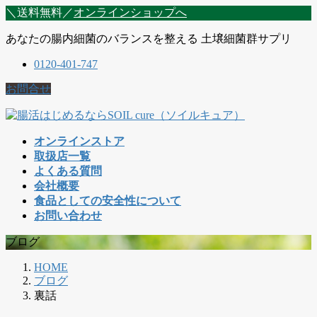
コ
ナ
＼送料無料／
オンラインショップへ
ン
ビ
あなたの腸内細菌のバランスを整える 土壌細菌群サプリ
テ
ゲ
ン
ー
0120-401-747
ツ
シ
に
ョ
お問合せ
移
ン
動
に
移
オンラインストア
動
取扱店一覧
よくある質問
会社概要
食品としての安全性について
お問い合わせ
ブログ
HOME
ブログ
裏話