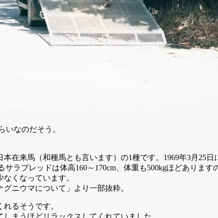
くらいなのだそう。
本在来馬（和種馬とも言います）の1種です。1969年3月25
われるサラブレッドは体高160～170cm、体重も500kgほどあ
少なくなっています。
ナグニウマについて」より一部抜粋。
くれるそうです。
てしまうほどリラックスしてくれていました。