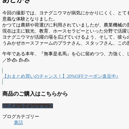
今回の撮影では、ヨナグニウマが病気にかかりにくく、とて
意義な体験となりました。
かつては農耕や荷運びに利用されていましたが、農業機械の
現在は主に観光、教育、ホースセラピーといった分野で活躍
ヨナグニウマが活躍の場を広げていけるよう、そして、彼ら
うみかぜホースファームのプラナさん、スタッフさん、この
午年である本年、『無事是名馬』を心に留めつつ、力強く、しなやかに
／𐂂𐂃 𐂄𐂅
【おまとめ買いのチャンス！】20%OFFクーポン進呈中♪
商品のご購入はこちらから
公式オンラインショップ
ブログカテゴリー
裏話