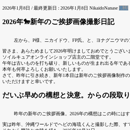
2026年1月8日
/ 最終更新日 :
2026年1月8日
NikaidoNanase
裏話
2026年🐎新年のご挨拶画像撮影日記
左から、P様、ニカイドウ、FP氏。と、ヨナグニウマの
皆さま、あらためまして2026年明けましておめでとうござい
ソイルキュアオンラインショップ店主の二階堂です。
午年は古いものを打ち破り、新しいものが生まれ出る年であ
本年も何卒よろしくお願いいたします。
さて、昨年に引き続き、新年1本目は新年のご挨拶画像制作の
いただけますと幸いです。
だいぶ早めの構想と決意
。
からの段取
昨年の新年のご挨拶画像。2026年の構想はこの時にはす
実は昨年、沖縄ワールドでヘビの海琉くんと撮影した際、すで