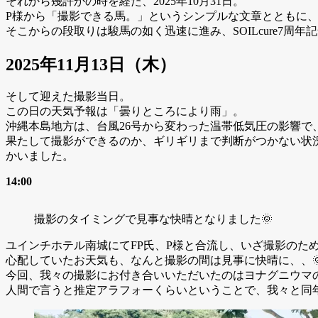
それから幾許かの時を経た、2025年10月31日。
P様から「撮影できる馬。」というシンプルな文章とともに
そこからの段取りは駿馬の如く迅速に進み、SOILcure7周
2025年11月13日（木）
そして迎えた撮影当日。
この日の天気予報は「曇りところにより雨」。
沖縄本島地方は、台風26号から変わった温帯低気圧の影響
果たして撮影ができるのか、ギリギリまで判断がつかない状
かいました。
14:00
撮影のタイミングで見事な快晴となりました🌞
ユインチホテル南城にてFP氏、P様と合流し、いざ撮影のた
心配していたお天気も、なんと撮影の間は見事に快晴に、、
今回、我々の撮影にお付き合いいただいたのはヨナグニウマの
人間で言うと推定アラフォーくらいということで、我々と同