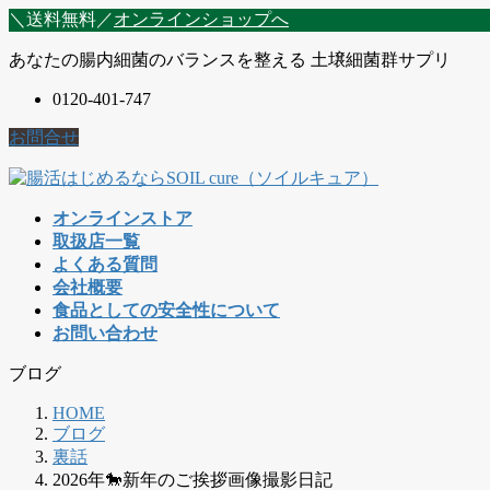
コ
ナ
＼送料無料／
オンラインショップへ
ン
ビ
あなたの腸内細菌のバランスを整える 土壌細菌群サプリ
テ
ゲ
ン
ー
0120-401-747
ツ
シ
に
ョ
お問合せ
移
ン
動
に
移
オンラインストア
動
取扱店一覧
よくある質問
会社概要
食品としての安全性について
お問い合わせ
ブログ
HOME
ブログ
裏話
2026年🐎新年のご挨拶画像撮影日記