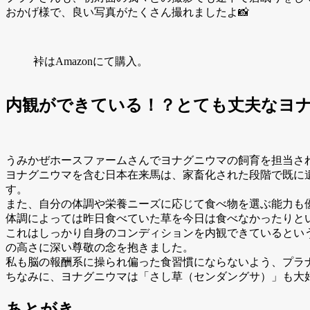
おかげ様で、良い写真がたくさん撮れましたよ📸
裃はAmazonにて購入。
内観ができている！？とても丈夫なヨ
うみかぜホースファームさんでヨナグニウマの飼育を担当さ
ヨナグニウマを含む日本在来馬は、家畜化された段階で既に
す。
また、自分の体調や栄養ニーズに応じて食べ物を選ぶ能力も
体調によっては昨日食べていた草を今日は食べなかったりと
これはしっかり自身のコンディションを内観できているとい
の高さに深い尊敬の念を抱きました。
私も脳の報酬系に操られ偏った食習慣にならないよう、プラナさん
ちなみに、ヨナグニウマは「さし草（センダングサ）」も大
あとがき