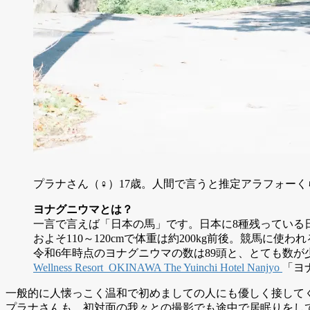
プラナさん（♀）17歳。人間で言うと推定アラフォー
ヨナグニウマとは？
一言で言えば「日本の馬」です。日本に8種残っている日
およそ110～120cmで体重は約200kg前後。競馬に使
令和6年時点のヨナグニウマの数は89頭と、とても数が
Wellness Resort OKINAWA The Yuinchi Hotel Nanjyo
「ヨ
一般的に人懐っこく温和で初めましての人にも優しく接して
プラナさんも、初対面の我々との撮影でも途中で居眠りをし