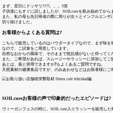
まず、翌日にドッサリ????。。。‼︎笑
子供達にもすぐに試しましたが、SOILcureを飲み始めてか
また、私の母も先日帰省の際に周りが次々とインフルエンザにな
切り抜けました。
お客様からよくある質問は?
こちらで販売しているのはパウダータイプなので、まず味を
なので、ご試食をご用意しています。
自然なおからの風味で、そのままで抵抗感がないと仰ってく
また、ご希望があれば、スムージーやラッシーに添加してご
あとは、薬と併用できますか⁇もよくあるご質問ですね。
天然素材の健康食品ですが、のみあわせなどはお医者様にご
SOILcureお客様の声で印象的だったエピソードは?
ヴィーガンフェスの時に、SOIL cure入りラッシーを販売し