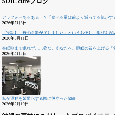
SOIL cureブログ
アラフォーあるある！？「食べる量は前より減ってる気がす
2026年7月3日
【実話】「母の食欲が戻りました」というお便り。学びを深
2026年5月11日
春眠暁まで眠れず……😨な、あなたへ。睡眠の質を上げる「
2026年4月2日
私が運動を習慣化する際に役立った物事
2026年2月19日