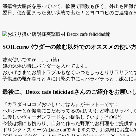
潰瘍性大腸炎
を患っていて、軟便で回数も多く、外出も困難
翌日、便が固まった良い状態で出た！とヨロコビのご連絡が来て、そ
SOILcureパウダーの飲む以外でのオススメの使
贅沢使いですが。。。(笑)
娘の沐浴の時にパウダーを入れてます。
おかげさまでお肌トラブルもなくいつもしっとりサラサラです
子供達の靴が臭うときには靴の中にもパラパラっと…嫌なに
最後に、Detox cafe felicidadさんのご紹介をお願
『カラダヨロコブおいしいごはん』がモットーです‼︎
ヘルシーとか健康にこだわってるのはいいけど味はサッパリ
に優しいヴィーガンフードをご提供しています(*≧∀≦*)
今後は畑にも携わり、自分で作った野菜でお料理をご提供す
ドリンク・スイーツはtake outできますので、お気軽にお立