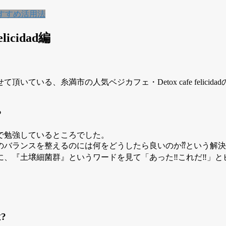
すすめ活用法
icidad編
る、糸満市の人気ベジカフェ・Detox cafe felicidadの
？
で勉強しているところでした。
のバランスを整えるのには何をどうしたら良いのか⁇という解
『土壌細菌群』というワードを見て「あった‼︎これだ‼︎」とビ
?