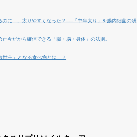
るのに…」太りやすくなった？──「中年太り」を腸内細菌の研
めた今だから確信できる「腸・脳・身体」の法則。
救世主」となる食べ物とは！？