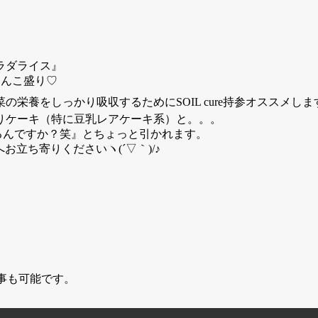
ラダライス』
てんこ盛り♡
かり吸収するためにSOIL cure持参オススメします(⌯¤̴̶̷̀ω¤
りケーキ（特に豆乳レアケーキ系）と。。。
いるんですか？笑』とちょっと引かれます。
さんへお立ち寄りくださいヽ(´▽｀)/♪
る事も可能です。