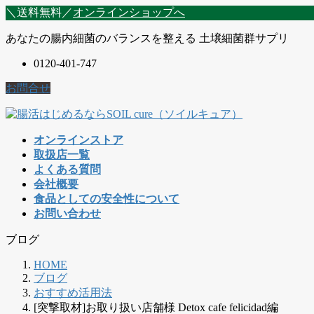
コ
ナ
＼送料無料／
オンラインショップへ
ン
ビ
あなたの腸内細菌のバランスを整える 土壌細菌群サプリ
テ
ゲ
ン
ー
0120-401-747
ツ
シ
に
ョ
お問合せ
移
ン
動
に
移
オンラインストア
動
取扱店一覧
よくある質問
会社概要
食品としての安全性について
お問い合わせ
ブログ
HOME
ブログ
おすすめ活用法
[突撃取材]お取り扱い店舗様 Detox cafe felicidad編