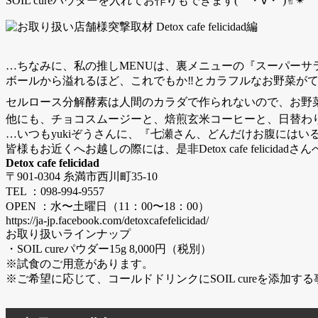
SOIL cureパウダーを入れてお作りもできます(｀・∀・´)✌︎✴︎
…ちなみに、私の推しMENUは、裏メニューの『スーパーサ
ボールから溢れるほど、これでもか‼︎とカラフルなお野菜が
セルロース分解酵素は人間のカラダで作られないので、お野菜の栄養をしっ
他にも、チョコスムージーと、焙煎玄米コーヒーと、日替わ
…いつもyukiぞうさんに、『七瀬さん、どんだけお腹には
皆様もお近くへお越しの際には、是非Detox cafe felicidad
Detox cafe felicidad
〒901-0304 糸満市西川町35-10
TEL ：098-994-9557
OPEN ：水〜土曜日（11：00〜18：00）
https://ja-jp.facebook.com/detoxcafefelicidad/
お取り扱いラインナップ
・SOIL cureパウダー15g 8,000円（税別）
※試食のご用意があります。
※ご希望に応じて、コールドドリンクにSOIL cureを添加す