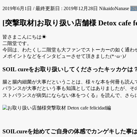
2019年6月1日
/ 最終更新日 :
2019年12月28日
NikaidoNanase
お
[突撃取材]お取り扱い店舗様 Detox cafe fel
皆さまこんにちは☀︎
二階堂です。
今回は、わたくし二階堂も大ファンでストーカーの如く通わせて頂いてい
メポイントなどをインタビューさせて頂きました(*･ω･)ﾉ
SOIL cureをお取り扱いしてくださったキッカケは
腸と腸内細菌が大事だということは、様々な本を何冊も読ん
バランスが大事だという事も知識としてはありましたが、そ
ストバランスが病気にならない体をつくる』を読んで、さらに、
SOILcureを始めてご自身の体感でカンゲキした事は