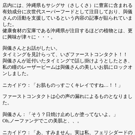
店内には、沖縄県もサシグサ（さしくさ）に豊富に含まれる
有効成分に次世代スーパーフードとして注目しており、與儀
さんの活動を支援しているという内容の記事が貼られていま
した。
健康食材の宝庫である沖縄県が注目するほどの植物とは、更
に興味が津々に・・・。
與儀さんとお話がしたい。
タイミングを見計らって、いざファーストコンタクト！！
與儀さんが近付いたタイミングで話し掛けようとしたとき、
私の瞳のレーザービームは與儀さんの美しいお肌にロックオ
ンしました。
ニカイドウ：「お肌ものっすごくキレイですね…！！」
ファーストコンタクトは心の声の漏れによるものとなりまし
た。
與儀さん：「そう？日焼け止めしか塗ってないよ。」
Oh,ノーファンデでこの美肌と、、。
ニカイドウ：「あ、すみません。実は私、フェリシダードの