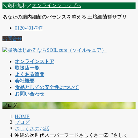
コ
ナ
＼送料無料／
オンラインショップへ
ン
ビ
あなたの腸内細菌のバランスを整える 土壌細菌群サプリ
テ
ゲ
ン
ー
0120-401-747
ツ
シ
に
ョ
お問合せ
移
ン
動
に
移
オンラインストア
動
取扱店一覧
よくある質問
会社概要
食品としての安全性について
お問い合わせ
ブログ
HOME
ブログ
さしくさのお話
沖縄の次世代スーパーフードさしくさー②〝さしく