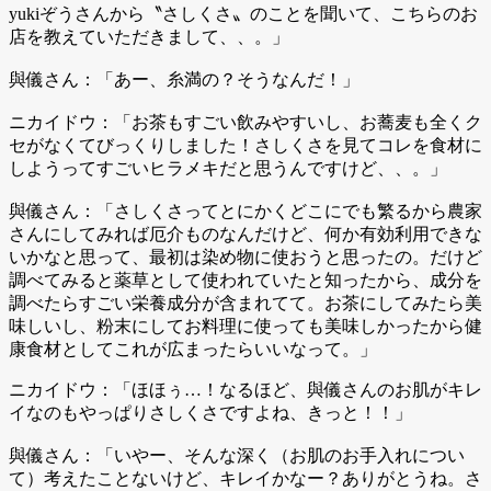
yukiぞうさんから〝さしくさ〟のことを聞いて、こちらのお
店を教えていただきまして、、。」
與儀さん：「あー、糸満の？そうなんだ！」
ニカイドウ：「お茶もすごい飲みやすいし、お蕎麦も全くク
セがなくてびっくりしました！さしくさを見てコレを食材に
しようってすごいヒラメキだと思うんですけど、、。」
與儀さん：「さしくさってとにかくどこにでも繁るから農家
さんにしてみれば厄介ものなんだけど、何か有効利用できな
いかなと思って、最初は染め物に使おうと思ったの。だけど
調べてみると薬草として使われていたと知ったから、成分を
調べたらすごい栄養成分が含まれてて。お茶にしてみたら美
味しいし、粉末にしてお料理に使っても美味しかったから健
康食材としてこれが広まったらいいなって。」
ニカイドウ：「ほほぅ…！なるほど、與儀さんのお肌がキレ
イなのもやっぱりさしくさですよね、きっと！！」
與儀さん：「いやー、そんな深く（お肌のお手入れについ
て）考えたことないけど、キレイかなー？ありがとうね。さ