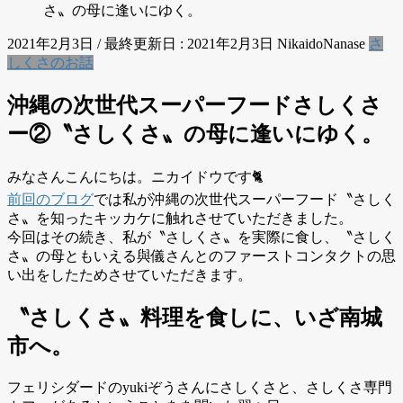
さ〟の母に逢いにゆく。
2021年2月3日
/ 最終更新日 :
2021年2月3日
NikaidoNanase
さ
しくさのお話
沖縄の次世代スーパーフードさしくさ
ー②〝さしくさ〟の母に逢いにゆく。
みなさんこんにちは。ニカイドウです🐈
前回のブログ
では私が沖縄の次世代スーパーフード〝さしく
さ〟を知ったキッカケに触れさせていただきました。
今回はその続き、私が〝さしくさ〟を実際に食し、〝さしく
さ〟の母ともいえる與儀さんとのファーストコンタクトの思
い出をしたためさせていただきます。
〝さしくさ〟料理を食しに、いざ南城
市へ。
フェリシダードのyukiぞうさんにさしくさと、さしくさ専門