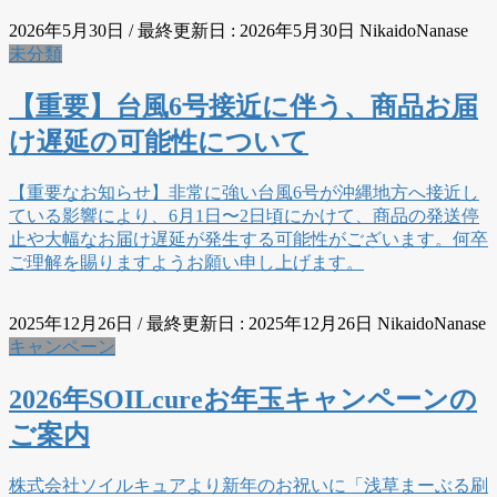
2026年5月30日
/ 最終更新日 :
2026年5月30日
NikaidoNanase
未分類
【重要】台風6号接近に伴う、商品お届
け遅延の可能性について
【重要なお知らせ】非常に強い台風6号が沖縄地方へ接近し
ている影響により、6月1日〜2日頃にかけて、商品の発送停
止や大幅なお届け遅延が発生する可能性がございます。何卒
ご理解を賜りますようお願い申し上げます。
2025年12月26日
/ 最終更新日 :
2025年12月26日
NikaidoNanase
キャンペーン
2026年SOILcureお年玉キャンペーンの
ご案内
株式会社ソイルキュアより新年のお祝いに「浅草まーぶる刷