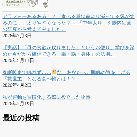
アラフォーあるある！？「食べる量は前より減ってる気がす
るのに…」太りやすくなった？──「中年太り」を腸内細菌
の研究から考えてみました。
2026年7月3日
【実話】「母の食欲が戻りました」というお便り。学びを深
めた今だから確信できる「腸・脳・身体」の法則。
2026年5月11日
春眠暁まで眠れず……
な、あなたへ。睡眠の質を上げる
「救世主」となる食べ物とは！？
2026年4月2日
私が運動を習慣化する際に役立った物事
2026年2月19日
最近の投稿