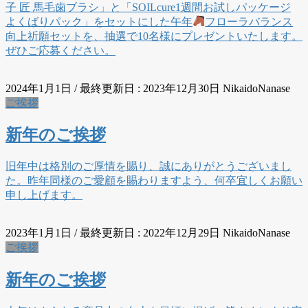
子 匠 馬毛歯ブラシ」と「SOILcure1週間お試しパッケージ
よくばりパック」をセットにした午年
フローラバランス
向上祈願セットを、抽選で10名様にプレゼントいたします。
ぜひご応募ください。
2024年1月1日
/ 最終更新日 :
2023年12月30日
NikaidoNanase
ご挨拶
新年のご挨拶
旧年中は格別のご厚情を賜り、誠にありがとうございまし
た。昨年同様のご愛顧を賜わりますよう、何卒宜しくお願い
申し上げます。
2023年1月1日
/ 最終更新日 :
2022年12月29日
NikaidoNanase
ご挨拶
新年のご挨拶