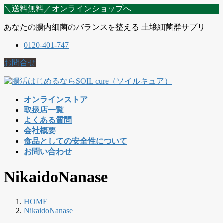
コ
ナ
＼送料無料／
オンラインショップへ
ン
ビ
あなたの腸内細菌のバランスを整える 土壌細菌群サプリ
テ
ゲ
ン
ー
0120-401-747
ツ
シ
に
ョ
お問合せ
移
ン
動
に
移
オンラインストア
動
取扱店一覧
よくある質問
会社概要
食品としての安全性について
お問い合わせ
NikaidoNanase
HOME
NikaidoNanase