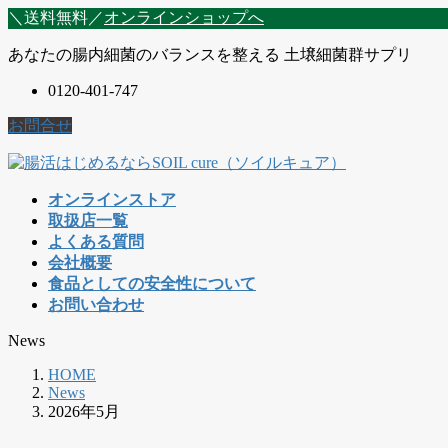
コ
ナ
＼送料無料／
オンラインショップへ
ン
ビ
あなたの腸内細菌のバランスを整える 土壌細菌群サプリ
テ
ゲ
ン
ー
0120-401-747
ツ
シ
に
ョ
お問合せ
移
ン
動
に
移
オンラインストア
動
取扱店一覧
よくある質問
会社概要
食品としての安全性について
お問い合わせ
News
HOME
News
2026年5月