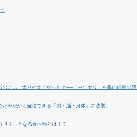
いて
るのに…」太りやすくなった？──「中年太り」を腸内細菌の研
めた今だから確信できる「腸・脳・身体」の法則。
救世主」となる食べ物とは！？