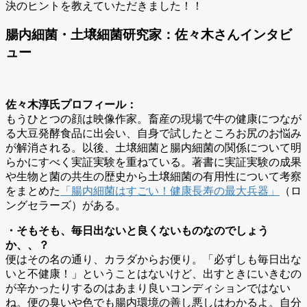
決のヒントを教えていただきました！！
腸内細菌・土壌細菌研究家：佐々木さんインタビ
ュー
佐々木淳氏プロフィール：
もうひとつの顔は映像作家。畜産の現場で牛の健康につなが
る大豆発酵食品に出会い、自身で試したところお尻のお悩み
が解消される。以後、土壌細菌と腸内細菌の関係について明
らかにすべく実証実験を重ねている。著書に実証実験の成果
や生物と菌の共生の歴史から土壌細菌の有用性について考察
をまとめた
「腸内細菌はすごい！健康長寿の最大兵器」
（ロ
ングセラーズ）がある。
・そもそも、毎日出ないと良くないものなのでしょう
か、、？
便はその名の通り、カラダからお便り。「必ずしも毎日出な
いと不健康！」ということはないけど、出すときにいきむの
が辛かったりするのはあまり良いコンディションではない
ね。便の臭いや色でも腸内環境の善し悪しはわかるよ。自分