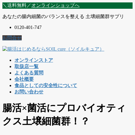
コ
ナ
＼送料無料／
オンラインショップへ
ン
ビ
あなたの腸内細菌のバランスを整える 土壌細菌群サプリ
テ
ゲ
ン
ー
0120-401-747
ツ
シ
に
ョ
お問合せ
移
ン
動
に
移
オンラインストア
動
取扱店一覧
よくある質問
会社概要
食品としての安全性について
お問い合わせ
腸活×菌活にプロバイオティ
クス土壌細菌群！？