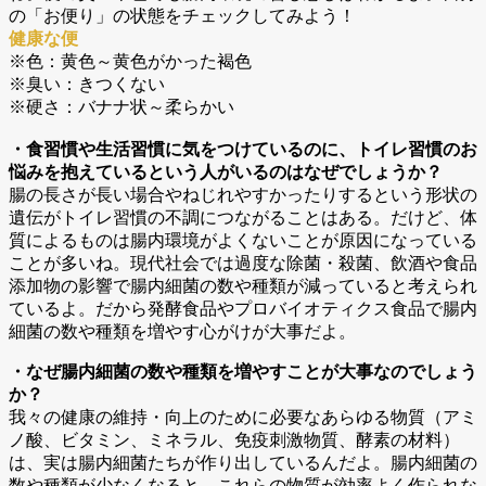
の「お便り」の状態をチェックしてみよう！
健康な便
※色：黄色～黄色がかった褐色
※臭い：きつくない
※硬さ：バナナ状～柔らかい
・食習慣や生活習慣に気をつけているのに、トイレ習慣のお
悩みを抱えているという人がいるのはなぜでしょうか？
腸の長さが長い場合やねじれやすかったりするという形状の
遺伝がトイレ習慣の不調につながることはある。だけど、体
質によるものは腸内環境がよくないことが原因になっている
ことが多いね。現代社会では過度な除菌・殺菌、飲酒や食品
添加物の影響で腸内細菌の数や種類が減っていると考えられ
ているよ。だから発酵食品やプロバイオティクス食品で腸内
細菌の数や種類を増やす心がけが大事だよ。
・
なぜ
腸内細菌の数や種類を増やすことが大事なのでしょう
か？
我々の健康の維持・向上のために必要なあらゆる物質（アミ
ノ酸、ビタミン、ミネラル、免疫刺激物質、酵素の材料）
は、実は腸内細菌たちが作り出しているんだよ。腸内細菌の
数や種類が少なくなると、これらの物質が効率よく作られな