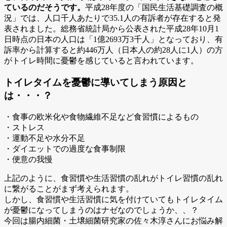
ているのだそうです。
平成28年度の「国民生活基礎調査の概
況」では、人口千人あたりで35.1人の有訴者が存在すると発
表されました。総務省統計局から公表された平成28年10月1
日時点の日本の人口は「1億2693万3千人」となっており、有
訴率から計算すると約446万人（日本人の約28人に1人）の方
がトイレ時間に憂鬱を感じていると言われています。
トイレタイムを憂鬱に導いてしまう原因と
は・・・？
・食事の欧米化や食物繊維不足など食習慣によるもの
・ストレス
・運動不足や水分不足
・ダイエットでの過度な食事制限
・便意の我慢
上記のように、食習慣や生活習慣の乱れがトイレ習慣の乱れ
に繋がることがまず考えられます。
しかし、食習慣や生活習慣に気を付けていてもトイレタイム
が憂鬱になってしまうのはナゼなのでしょうか、、？
今回は腸内細菌・土壌細菌研究家の佐々木淳さんにお悩み解