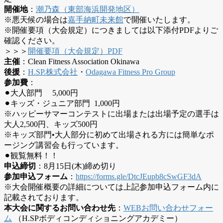
開催地
：
潮乃森（東部海浜開発地区）
※悪天候の場合は
嘉手納町未来館
で開催いたします。
※開催要項（大会規定）につきましては以下添付PDFよりご
確認ください。
＞＞＞
開催要項（大会規定）PDF
主催
：Clean Fitness Association Okinawa
後援
：
H.SP.株式会社
・
Odagawa Fitness Pro Group
参加費
：
⚫︎大人部門 5,000円
⚫︎キッズ・ジュニア部門 1,000円
※ハッピーサマーコンテストに出場または出場予定の選手は
大人2,500円、キッズ500円
※キッズ部門•大人部分に初めて出場される方には簡単なポ
ージング講習会も行っています。
⚫︎観覧無料！！
申込締切
：8月15日(木)締め切り
参加申込フォーム
：
https://forms.gle/DtcJEupb8cSwGF3dA
※大会開催概要の詳細については上記参加申込フォーム内に
記載されております。
本大会に関するお問い合わせ先
：
WEBお問い合わせフォー
ム
（H.SPボディコンディショニングアカデミー）