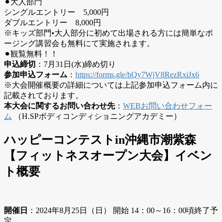
⚫︎大人部門
シングルエントリー 5,000円
ダブルエントリー 8,000円
※キッズ部門•大人部分に初めて出場される方には簡単なポ
ージング講習会も無料にて実施されます。
⚫︎観覧無料！！
申込締切
：7月31日(水)締め切り
参加申込フォーム
：
https://forms.gle/hQy7WjV8RezRxiJx6
※大会開催概要の詳細については上記参加申込フォーム内に
記載されております。
本大会に関するお問い合わせ先
：
WEBお問い合わせフォー
ム
（H.SPボディコンディショニングアカデミー）
ハッピーコンテストin沖縄市潮紫森
【フィットネスオープン大会】イベン
ト概要
開催日
：2024年8月25日（日） 開始 14：00～16：00頃終了予
定