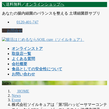
コ
ナ
＼送料無料／
オンラインショップへ
ン
ビ
あなたの腸内細菌のバランスを整える 土壌細菌群サプリ
テ
ゲ
ン
ー
0120-401-747
ツ
シ
に
ョ
お問合せ
移
ン
動
に
移
オンラインストア
動
取扱店一覧
よくある質問
会社概要
食品としての安全性について
お問い合わせ
News
HOME
News
Event
株式会社ソイルキュアは「第7回ハッピーサマーコンテ