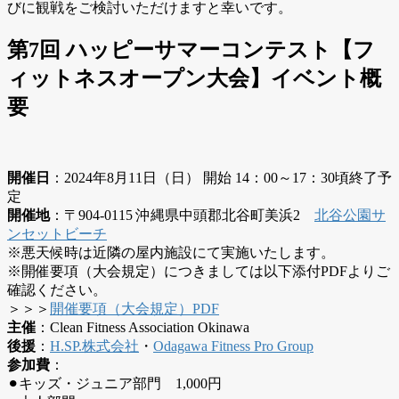
びに観戦をご検討いただけますと幸いです。
第7回 ハッピーサマーコンテスト【フ
ィットネスオープン大会】イベント概
要
開催日
：2024年8月11日（日） 開始 14：00～17：30頃終了予
定
開催地
：〒904-0115 沖縄県中頭郡北谷町美浜2
北谷公園サ
ンセットビーチ
※悪天候時は近隣の屋内施設にて実施いたします。
※開催要項（大会規定）につきましては以下添付PDFよりご
確認ください。
＞＞＞
開催要項（大会規定）PDF
主催
：Clean Fitness Association Okinawa
後援
：
H.SP.株式会社
・
Odagawa Fitness Pro Group
参加費
：
⚫︎キッズ・ジュニア部門 1,000円