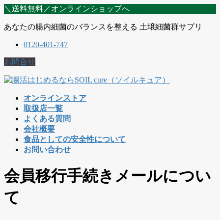
コ
ナ
＼送料無料／
オンラインショップへ
ン
ビ
あなたの腸内細菌のバランスを整える 土壌細菌群サプリ
テ
ゲ
ン
ー
0120-401-747
ツ
シ
に
ョ
お問合せ
移
ン
動
に
移
オンラインストア
動
取扱店一覧
よくある質問
会社概要
食品としての安全性について
お問い合わせ
会員移行手続きメールについ
て