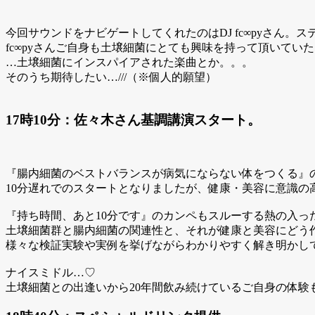
今回サウンドをナビゲートしてくれたのはDJ fc∞pyさん
fc∞pyさんご自身も土壌細菌にとても興味を持って頂いて
…土壌細菌にインスパイアされた楽曲とか。。。
そのうち期待したい…///（※個人的願望）
17時10分：佐々木さん基調講演スタート。
『腸内細菌のベストバランスが病気にならない体をつくる』
10分遅れでのスタートとなりましたが、健康・美容に意識の
『持ち時間、あと10分です』のカンペもスルーする熱の入っ
土壌細菌群と腸内細菌の関連性と、それが健康と美容にどう
様々な検証実験や実例を挙げながらわかりやすく解き明かし
ナイスミドル…♡
土壌細菌との出逢いから20年間飲み続けているご自身の体験