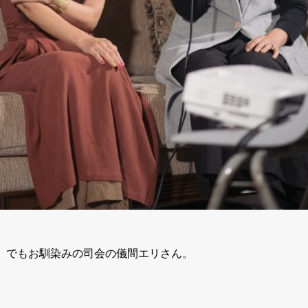
』でもお馴染みの司会の儀間エリさん。
。