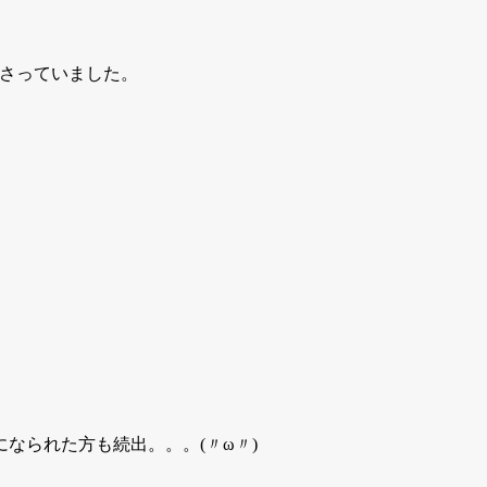
ださっていました。
なられた方も続出。。。(〃ω〃)