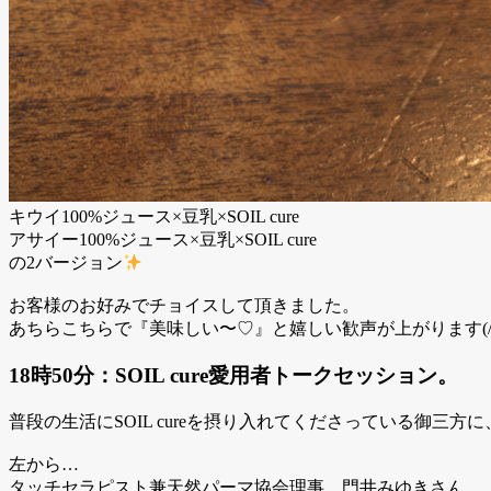
キウイ100%ジュース×豆乳×SOIL cure
アサイー100%ジュース×豆乳×SOIL cure
の2バージョン
お客様のお好みでチョイスして頂きました。
あちらこちらで『美味しい〜♡』と嬉しい歓声が上がります(//∇
18時50分：SOIL cure愛用者トークセッション。
普段の生活にSOIL cureを摂り入れてくださっている御
左から…
タッチセラピスト兼天然パーマ協会理事、門井みゆきさん。