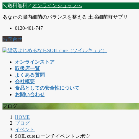
コ
ナ
＼送料無料／
オンラインショップへ
ン
ビ
あなたの腸内細菌のバランスを整える 土壌細菌群サプリ
テ
ゲ
ン
ー
0120-401-747
ツ
シ
に
ョ
お問合せ
移
ン
動
に
移
オンラインストア
動
取扱店一覧
よくある質問
会社概要
食品としての安全性について
お問い合わせ
ブログ
HOME
ブログ
イベント
SOIL cureローンチイベントレポ♡