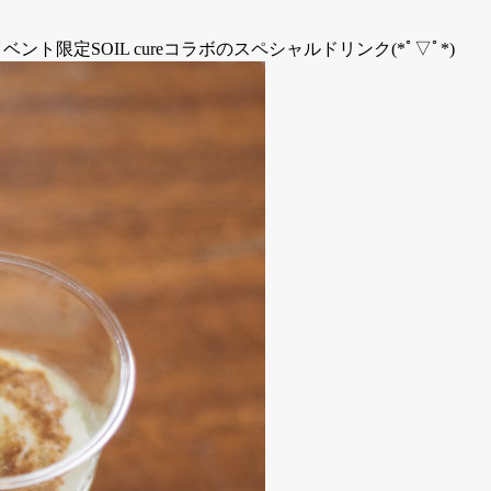
チイベント限定SOIL cureコラボのスペシャルドリンク(*ﾟ▽ﾟ*)