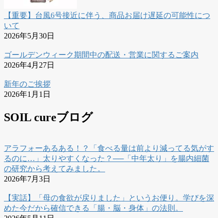
【重要】台風6号接近に伴う、商品お届け遅延の可能性につ
いて
2026年5月30日
ゴールデンウィーク期間中の配送・営業に関するご案内
2026年4月27日
新年のご挨拶
2026年1月1日
SOIL cureブログ
アラフォーあるある！？「食べる量は前より減ってる気がす
るのに…」太りやすくなった？──「中年太り」を腸内細菌
の研究から考えてみました。
2026年7月3日
【実話】「母の食欲が戻りました」というお便り。学びを深
めた今だから確信できる「腸・脳・身体」の法則。