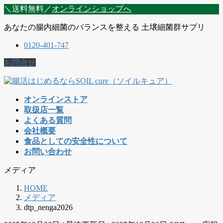
コ
ナ
＼送料無料／
オンラインショップへ
ン
ビ
あなたの腸内細菌のバランスを整える 土壌細菌群サプリ
テ
ゲ
ン
ー
0120-401-747
ツ
シ
に
ョ
お問合せ
移
ン
動
に
移
オンラインストア
動
取扱店一覧
よくある質問
会社概要
食品としての安全性について
お問い合わせ
メディア
HOME
メディア
dtp_nenga2026