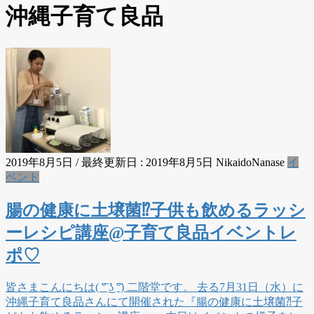
沖縄子育て良品
2019年8月5日
/ 最終更新日 :
2019年8月5日
NikaidoNanase
イ
ベント
腸の健康に土壌菌⁉︎子供も飲めるラッシ
ーレシピ講座@子育て良品イベントレ
ポ♡
皆さまこんにちは( ͡° ͜ʖ ͡°) 二階堂です。 去る7月31日（水）に
沖縄子育て良品さんにて開催された『腸の健康に土壌菌⁈子