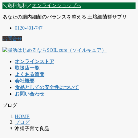
コ
ナ
＼送料無料／
オンラインショップへ
ン
ビ
あなたの腸内細菌のバランスを整える 土壌細菌群サプリ
テ
ゲ
ン
ー
0120-401-747
ツ
シ
に
ョ
お問合せ
移
ン
動
に
移
オンラインストア
動
取扱店一覧
よくある質問
会社概要
食品としての安全性について
お問い合わせ
ブログ
HOME
ブログ
沖縄子育て良品