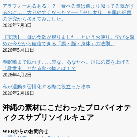
アラフォーあるある！？「食べる量は前より減ってる気がす
るのに…」太りやすくなった？──「中年太り」を腸内細菌
の研究から考えてみました。
2026年7月3日
【実話】「母の食欲が戻りました」というお便り。学びを深
めた今だから確信できる「腸・脳・身体」の法則。
2026年5月11日
春眠暁まで眠れず……😨な、あなたへ。睡眠の質を上げる
「救世主」となる食べ物とは！？
2026年4月2日
私が運動を習慣化する際に役立った物事
2026年2月19日
沖縄の素材にこだわったプロバイオテ
ィクスサプリソイルキュア
WEBからのお問合せ