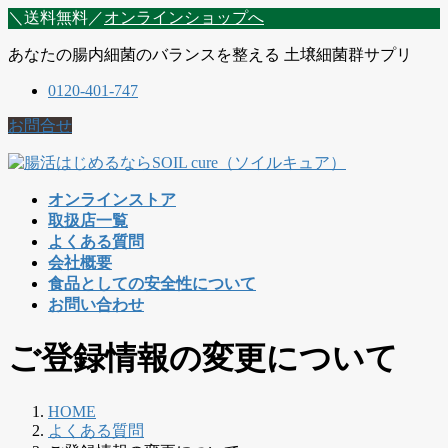
コ
ナ
＼送料無料／
オンラインショップへ
ン
ビ
あなたの腸内細菌のバランスを整える 土壌細菌群サプリ
テ
ゲ
ン
ー
0120-401-747
ツ
シ
に
ョ
お問合せ
移
ン
動
に
移
オンラインストア
動
取扱店一覧
よくある質問
会社概要
食品としての安全性について
お問い合わせ
ご登録情報の変更について
HOME
よくある質問