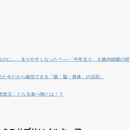
るのに…」太りやすくなった？──「中年太り」を腸内細菌の研
めた今だから確信できる「腸・脳・身体」の法則。
救世主」となる食べ物とは！？