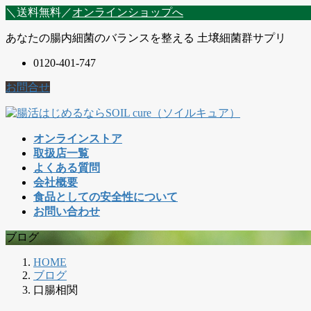
コ
ナ
＼送料無料／
オンラインショップへ
ン
ビ
あなたの腸内細菌のバランスを整える 土壌細菌群サプリ
テ
ゲ
ン
ー
0120-401-747
ツ
シ
に
ョ
お問合せ
移
ン
動
に
移
オンラインストア
動
取扱店一覧
よくある質問
会社概要
食品としての安全性について
お問い合わせ
ブログ
HOME
ブログ
口腸相関