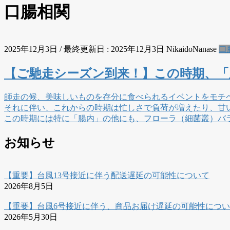
口腸相関
2025年12月3日
/ 最終更新日 :
2025年12月3日
NikaidoNanase
口
【ご馳走シーズン到来！】この時期、
師走の候、美味しいものを存分に食べられるイベントをモチ
それに伴い、これからの時期は忙しさで負荷が増えたり、甘
この時期には特に「腸内」の他にも、フローラ（細菌叢）バ
お知らせ
【重要】台風13号接近に伴う配送遅延の可能性について
2026年8月5日
【重要】台風6号接近に伴う、商品お届け遅延の可能性につ
2026年5月30日